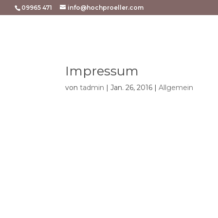
09965 471
info@hochproeller.com
Impressum
von
tadmin
|
Jan. 26, 2016
|
Allgemein